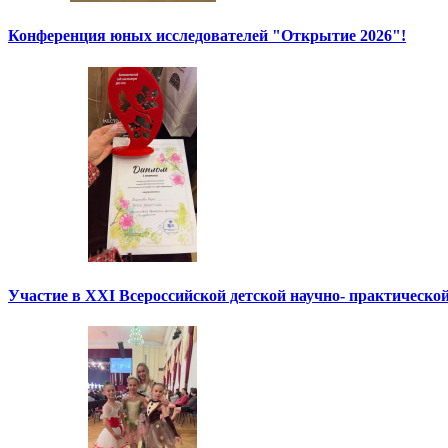
Конференция юных исследователей "Открытие 2026"!
Участие в XXI Всероссийской детской научно- практическо