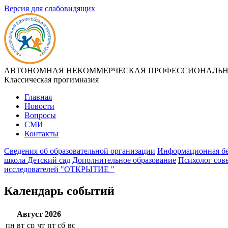
Версия для слабовидящих
АВТОНОМНАЯ НЕКОММЕРЧЕСКАЯ ПРОФЕССИОНАЛЬНА
Классическая прогимназия
Главная
Новости
Вопросы
СМИ
Контакты
Сведения об образовательной организации
Информационная бе
школа
Детский сад
Дополнительное образование
Психолог сов
исследователей "ОТКРЫТИЕ "
Календарь событий
Август 2026
пн
вт
ср
чт
пт
сб
вс