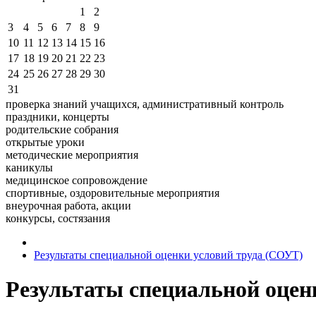
1
2
3
4
5
6
7
8
9
10
11
12
13
14
15
16
17
18
19
20
21
22
23
24
25
26
27
28
29
30
31
проверка знаний учащихся, административный контроль
праздники, концерты
родительские собрания
открытые уроки
методические мероприятия
каникулы
медицинское сопровождение
спортивные, оздоровительные мероприятия
внеурочная работа, акции
конкурсы, состязания
Результаты специальной оценки условий труда (СОУТ)
Результаты специальной оцен