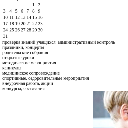
1
2
3
4
5
6
7
8
9
10
11
12
13
14
15
16
17
18
19
20
21
22
23
24
25
26
27
28
29
30
31
проверка знаний учащихся, административный контроль
праздники, концерты
родительские собрания
открытые уроки
методические мероприятия
каникулы
медицинское сопровождение
спортивные, оздоровительные мероприятия
внеурочная работа, акции
конкурсы, состязания