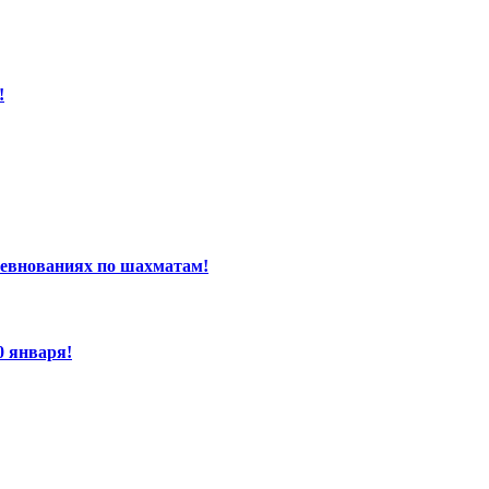
!
ревнованиях по шахматам!
0 января!