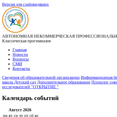
Версия для слабовидящих
АВТОНОМНАЯ НЕКОММЕРЧЕСКАЯ ПРОФЕССИОНАЛЬНА
Классическая прогимназия
Главная
Новости
Вопросы
СМИ
Контакты
Сведения об образовательной организации
Информационная бе
школа
Детский сад
Дополнительное образование
Психолог сов
исследователей "ОТКРЫТИЕ "
Календарь событий
Август 2026
пн
вт
ср
чт
пт
сб
вс