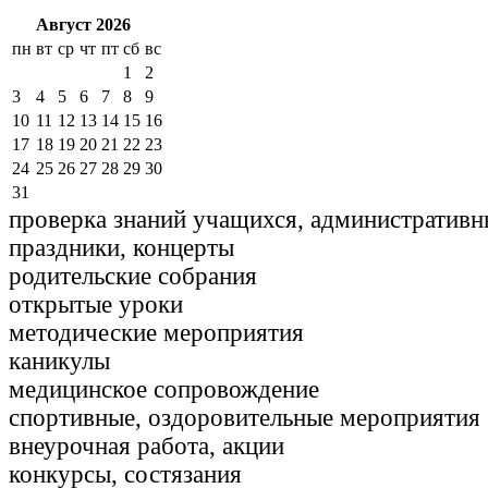
Август 2026
пн
вт
ср
чт
пт
сб
вс
1
2
3
4
5
6
7
8
9
10
11
12
13
14
15
16
17
18
19
20
21
22
23
24
25
26
27
28
29
30
31
проверка знаний учащихся, административн
праздники, концерты
родительские собрания
открытые уроки
методические мероприятия
каникулы
медицинское сопровождение
спортивные, оздоровительные мероприятия
внеурочная работа, акции
конкурсы, состязания