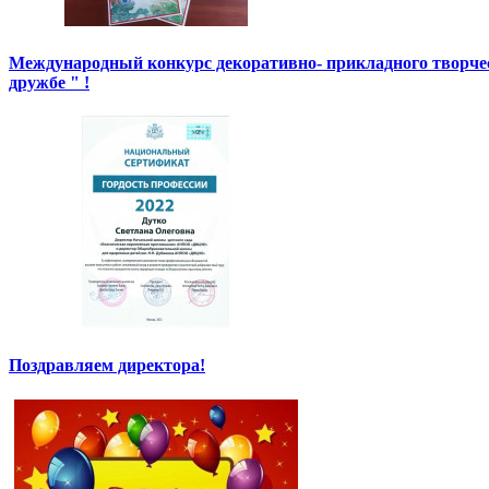
Международный конкурс декоративно- прикладного творче
дружбе " !
Поздравляем директора!