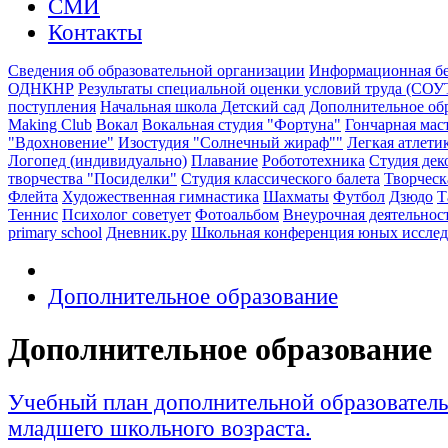
СМИ
Контакты
Сведения об образовательной организации
Информационная бе
ОДНКНР
Результаты специальной оценки условий труда (СОУ
поступления
Начальная школа
Детский сад
Дополнительное об
Making Club
Вокал
Вокальная студия "Фортуна"
Гончарная мас
"Вдохновение"
Изостудия "Солнечный жираф""
Легкая атлети
Логопед (индивидуально)
Плавание
Робототехника
Студия дек
творчества "Посиделки"
Студия классического балета
Творческ
Флейта
Художественная гимнастика
Шахматы
Футбол
Дзюдо
Т
Теннис
Психолог советует
Фотоальбом
Внеурочная деятельнос
primary school
Дневник.ру
Школьная конференция юных иссле
Дополнительное образование
Дополнительное образование
Учебный план дополнительной образовател
младшего школьного возраста.