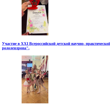
Участие в XXI Всероссийской детской научно- практическо
рододендрона".