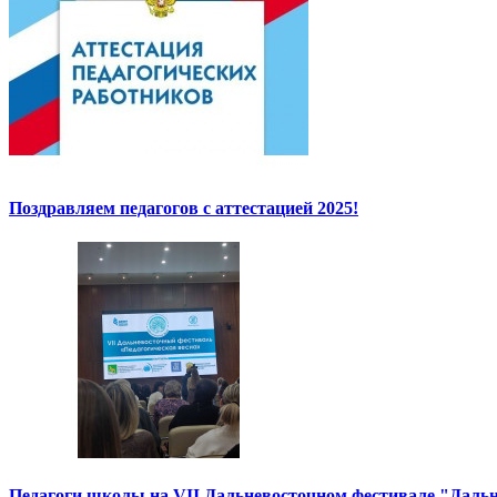
Поздравляем педагогов с аттестацией 2025!
Педагоги школы на VII Дальневосточном фестивале "Дальн