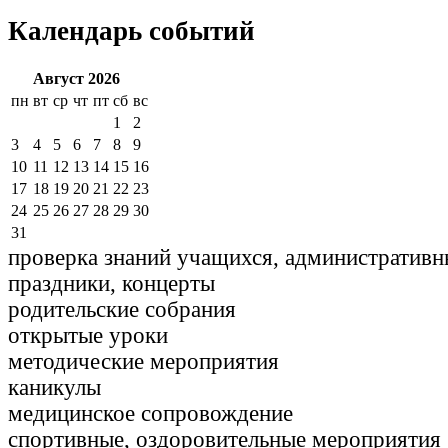
Календарь событий
Август 2026
пн
вт
ср
чт
пт
сб
вс
1
2
3
4
5
6
7
8
9
10
11
12
13
14
15
16
17
18
19
20
21
22
23
24
25
26
27
28
29
30
31
проверка знаний учащихся, административн
праздники, концерты
родительские собрания
открытые уроки
методические мероприятия
каникулы
медицинское сопровождение
спортивные, оздоровительные мероприятия