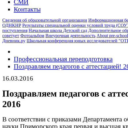
СМИ
Контакты
Сведения об образовательной организации
Информационная бе
ОДНКНР
Результаты специальной оценки условий труда (СОУ
поступления
Начальная школа
Детский сад
Дополнительное об
советует
Фотоальбом
Внеурочная деятельность
About pre-school
Дневник.ру
Школьная конференция юных исследователей "О
Профессиональная переподготовка
Поздравляем педагогов с аттестацией! 2
16.03.2016
Поздравляем педагогов с атте
2016
В соответствии с приказами Департамента о
науки Приморского края первая и высшая к