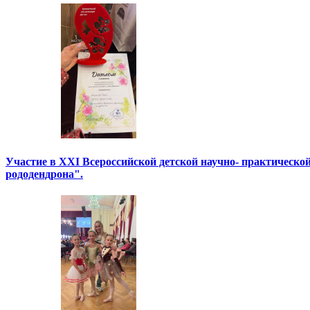
Участие в XXI Всероссийской детской научно- практическо
рододендрона".