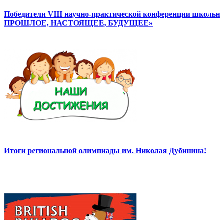
Победители VIII научно-практической конференции школ
ПРОШЛОЕ, НАСТОЯЩЕЕ, БУДУЩЕЕ»
Итоги региональной олимпиады им. Николая Дубинина!