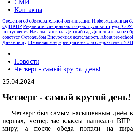
СМИ
Контакты
Сведения об образовательной организации
Информационная бе
ОДНКНР
Результаты специальной оценки условий труда (СОУ
поступления
Начальная школа
Детский сад
Дополнительное об
советует
Фотоальбом
Внеурочная деятельность
About pre-school
Дневник.ру
Школьная конференция юных исследователей "О
Новости
Четверг - самый крутой день!
25.04.2024
Четверг - самый крутой день!
Четверг был самым насыщенным днём в 
первых, четвертые классы написали ВП
миру, а после обеда попали на пира