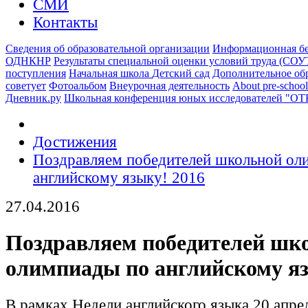
СМИ
Контакты
Сведения об образовательной организации
Информационная бе
ОДНКНР
Результаты специальной оценки условий труда (СОУ
поступления
Начальная школа
Детский сад
Дополнительное об
советует
Фотоальбом
Внеурочная деятельность
About pre-school
Дневник.ру
Школьная конференция юных исследователей "О
Достижения
Поздравляем победителей школьной ол
английскому языку! 2016
27.04.2016
Поздравляем победителей шк
олимпиады по английскому яз
В рамках Недели английского языка 20 апре