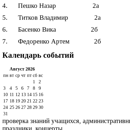
4. Пешко Назар 2а
5. Титков Владимир 2а
6. Басенко Вика 2б
7. Федоренко Артем 2б
Календарь событий
Август 2026
пн
вт
ср
чт
пт
сб
вс
1
2
3
4
5
6
7
8
9
10
11
12
13
14
15
16
17
18
19
20
21
22
23
24
25
26
27
28
29
30
31
проверка знаний учащихся, административн
праздники, концерты