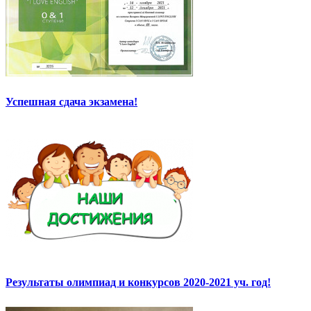
Успешная сдача экзамена!
Результаты олимпиад и конкурсов 2020-2021 уч. год!