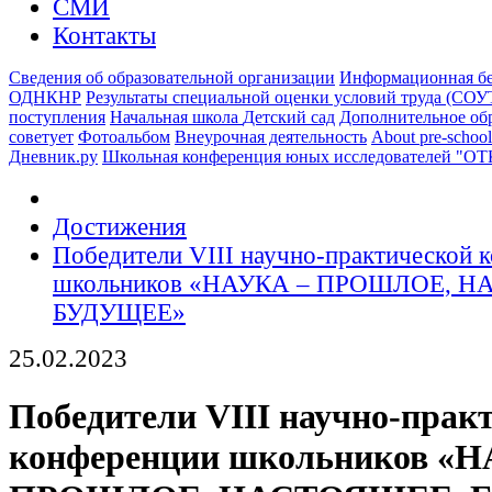
СМИ
Контакты
Сведения об образовательной организации
Информационная бе
ОДНКНР
Результаты специальной оценки условий труда (СОУ
поступления
Начальная школа
Детский сад
Дополнительное об
советует
Фотоальбом
Внеурочная деятельность
About pre-school
Дневник.ру
Школьная конференция юных исследователей "О
Достижения
Победители VIII научно-практической 
школьников «НАУКА – ПРОШЛОЕ, Н
БУДУЩЕЕ»
25.02.2023
Победители VIII научно-прак
конференции школьников «Н