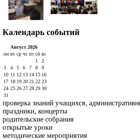
Календарь событий
Август 2026
пн
вт
ср
чт
пт
сб
вс
1
2
3
4
5
6
7
8
9
10
11
12
13
14
15
16
17
18
19
20
21
22
23
24
25
26
27
28
29
30
31
проверка знаний учащихся, административн
праздники, концерты
родительские собрания
открытые уроки
методические мероприятия