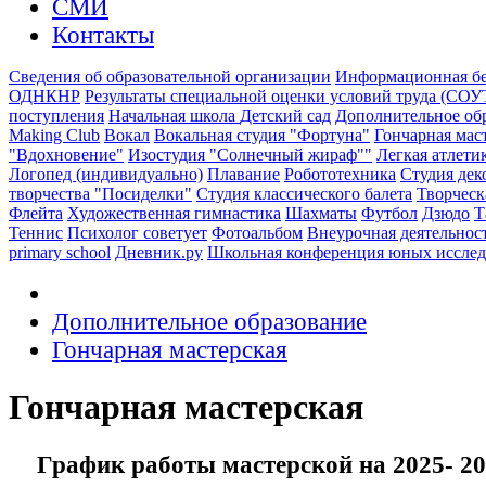
СМИ
Контакты
Сведения об образовательной организации
Информационная бе
ОДНКНР
Результаты специальной оценки условий труда (СОУ
поступления
Начальная школа
Детский сад
Дополнительное об
Making Club
Вокал
Вокальная студия "Фортуна"
Гончарная мас
"Вдохновение"
Изостудия "Солнечный жираф""
Легкая атлети
Логопед (индивидуально)
Плавание
Робототехника
Студия дек
творчества "Посиделки"
Студия классического балета
Творческ
Флейта
Художественная гимнастика
Шахматы
Футбол
Дзюдо
Т
Теннис
Психолог советует
Фотоальбом
Внеурочная деятельнос
primary school
Дневник.ру
Школьная конференция юных иссле
Дополнительное образование
Гончарная мастерская
Гончарная мастерская
График работы мастерской на 2025- 20