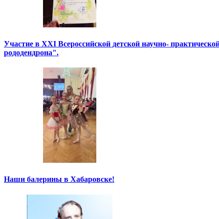
Участие в XXI Всероссийской детской научно- практическо
рододендрона".
Наши балерины в Хабаровске!