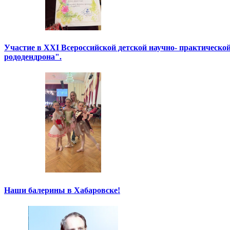
Участие в XXI Всероссийской детской научно- практическо
рододендрона".
Наши балерины в Хабаровске!