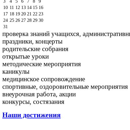
3
4
5
6
7
8
9
10
11
12
13
14
15
16
17
18
19
20
21
22
23
24
25
26
27
28
29
30
31
проверка знаний учащихся, административн
праздники, концерты
родительские собрания
открытые уроки
методические мероприятия
каникулы
медицинское сопровождение
спортивные, оздоровительные мероприятия
внеурочная работа, акции
конкурсы, состязания
Наши достижения