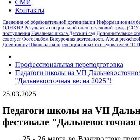
СМИ
Контакты
Сведения об образовательной организации
Информационная бе
ОДНКНР
Результаты специальной оценки условий труда (СОУ
поступления
Начальная школа
Детский сад
Дополнительное об
советует
Фотоальбом
Внеурочная деятельность
About pre-school
Дневник.ру
Школьная конференция юных исследователей "О
Профессиональная переподготовка
Педагоги школы на VII Дальневосточно
"Дальневосточная весна 2025"!
25.03.2025
Педагоги школы на VII Даль
фестивале "Дальневосточная 
25 - 26 марта во Владивостоке проход