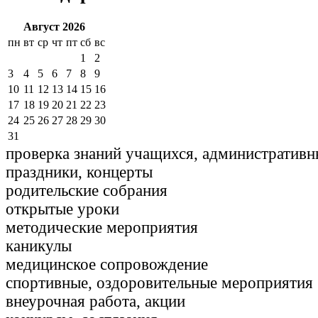
Август 2026
пн
вт
ср
чт
пт
сб
вс
1
2
3
4
5
6
7
8
9
10
11
12
13
14
15
16
17
18
19
20
21
22
23
24
25
26
27
28
29
30
31
проверка знаний учащихся, административн
праздники, концерты
родительские собрания
открытые уроки
методические мероприятия
каникулы
медицинское сопровождение
спортивные, оздоровительные мероприятия
внеурочная работа, акции