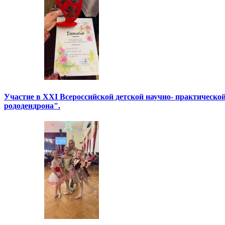
Участие в XXI Всероссийской детской научно- практическо
рододендрона".