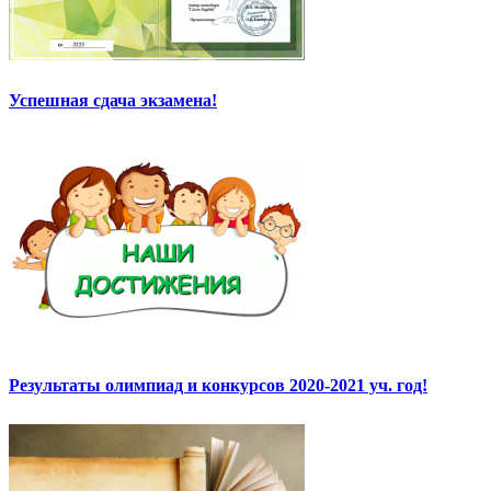
Успешная сдача экзамена!
Результаты олимпиад и конкурсов 2020-2021 уч. год!