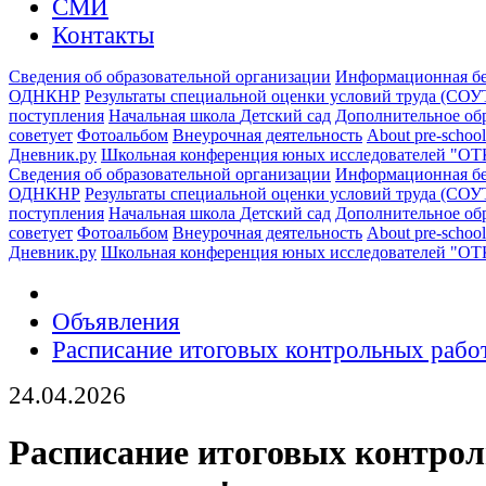
СМИ
Контакты
Сведения об образовательной организации
Информационная бе
ОДНКНР
Результаты специальной оценки условий труда (СОУ
поступления
Начальная школа
Детский сад
Дополнительное об
советует
Фотоальбом
Внеурочная деятельность
About pre-school
Дневник.ру
Школьная конференция юных исследователей "О
Сведения об образовательной организации
Информационная бе
ОДНКНР
Результаты специальной оценки условий труда (СОУ
поступления
Начальная школа
Детский сад
Дополнительное об
советует
Фотоальбом
Внеурочная деятельность
About pre-school
Дневник.ру
Школьная конференция юных исследователей "О
Объявления
Расписание итоговых контрольных работ
24.04.2026
Расписание итоговых контро