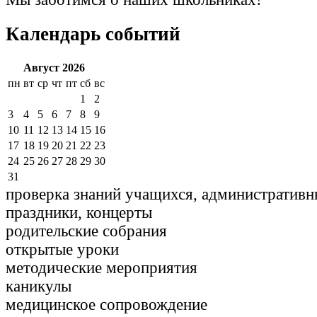
Календарь событий
Август 2026
пн
вт
ср
чт
пт
сб
вс
1
2
3
4
5
6
7
8
9
10
11
12
13
14
15
16
17
18
19
20
21
22
23
24
25
26
27
28
29
30
31
проверка знаний учащихся, административн
праздники, концерты
родительские собрания
открытые уроки
методические мероприятия
каникулы
медицинское сопровождение