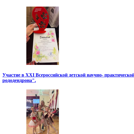
Участие в XXI Всероссийской детской научно- практическо
рододендрона".