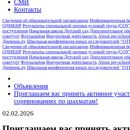
СМИ
Контакты
Сведения об образовательной организации
Информационная бе
ОДНКНР
Результаты специальной оценки условий труда (СОУ
поступления
Начальная школа
Детский сад
Дополнительное об
советует
Фотоальбом
Внеурочная деятельность
About pre-school
Дневник.ру
Школьная конференция юных исследователей "О
Сведения об образовательной организации
Информационная бе
ОДНКНР
Результаты специальной оценки условий труда (СОУ
поступления
Начальная школа
Детский сад
Дополнительное об
советует
Фотоальбом
Внеурочная деятельность
About pre-school
Дневник.ру
Школьная конференция юных исследователей "О
Объявления
Приглашаем вас принять активное учас
соревнованиях по шахматам!
02.02.2026
Приглашаем вас принять акт