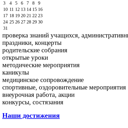
3
4
5
6
7
8
9
10
11
12
13
14
15
16
17
18
19
20
21
22
23
24
25
26
27
28
29
30
31
проверка знаний учащихся, административн
праздники, концерты
родительские собрания
открытые уроки
методические мероприятия
каникулы
медицинское сопровождение
спортивные, оздоровительные мероприятия
внеурочная работа, акции
конкурсы, состязания
Наши достижения