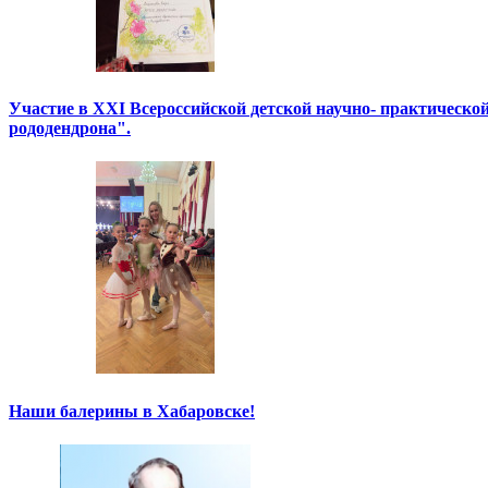
Участие в XXI Всероссийской детской научно- практическо
рододендрона".
Наши балерины в Хабаровске!