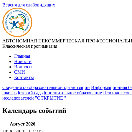
Версия для слабовидящих
АВТОНОМНАЯ НЕКОММЕРЧЕСКАЯ ПРОФЕССИОНАЛЬНА
Классическая прогимназия
Главная
Новости
Вопросы
СМИ
Контакты
Сведения об образовательной организации
Информационная бе
школа
Детский сад
Дополнительное образование
Психолог сов
исследователей "ОТКРЫТИЕ "
Календарь событий
Август 2026
пн
вт
ср
чт
пт
сб
вс