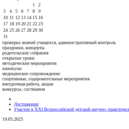
1
2
3
4
5
6
7
8
9
10
11
12
13
14
15
16
17
18
19
20
21
22
23
24
25
26
27
28
29
30
31
проверка знаний учащихся, административный контроль
праздники, концерты
родительские собрания
открытые уроки
методические мероприятия
каникулы
медицинское сопровождение
спортивные, оздоровительные мероприятия
внеурочная работа, акции
конкурсы, состязания
Достижения
Участие в XXI Всероссийской детской научно- практиче
19.05.2025