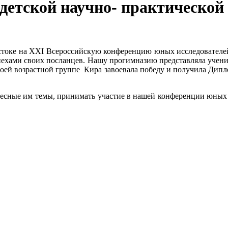
 детской научно- практическо
стоке на XXI Всероссийскую конференцию юных исследователей 
спехами своих посланцев. Нашу прогимназию представляла учен
ей возрастной группе Кира завоевала победу и получила Дипло
ные им темы, принимать участие в нашей конференции юных и