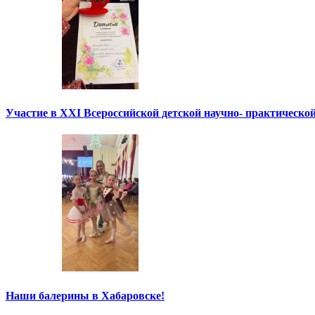
Участие в XXI Всероссийской детской научно- практическо
Наши балерины в Хабаровске!