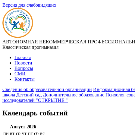
Версия для слабовидящих
АВТОНОМНАЯ НЕКОММЕРЧЕСКАЯ ПРОФЕССИОНАЛЬНА
Классическая прогимназия
Главная
Новости
Вопросы
СМИ
Контакты
Сведения об образовательной организации
Информационная бе
школа
Детский сад
Дополнительное образование
Психолог сов
исследователей "ОТКРЫТИЕ "
Календарь событий
Август 2026
пн
вт
ср
чт
пт
сб
вс