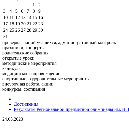
1
2
3
4
5
6
7
8
9
10
11
12
13
14
15
16
17
18
19
20
21
22
23
24
25
26
27
28
29
30
31
проверка знаний учащихся, административный контроль
праздники, концерты
родительские собрания
открытые уроки
методические мероприятия
каникулы
медицинское сопровождение
спортивные, оздоровительные мероприятия
внеурочная работа, акции
конкурсы, состязания
Достижения
Результаты Региональной предметной олимпиады им. Н. 
24.05.2023