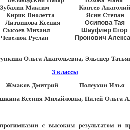
Зубахин Максим Коптев Анатоли
Кирик Виолетта Ясин Степан
Литвинова Ксения
Осипова Тая
Сысоев Михаил
Шауфлер Егор
велюк Руслан
Пронович Алекс
тупкина Ольга Анатольевна, Эльснер Тать
3 классы
Жмаков Дмитрий Полеухин Илья
ешкина Ксения Михайловна, Палей Ольга А
прогимназии с высоким результатом и п