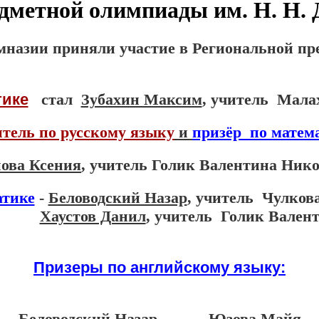
дметной олимпиады им. Н. Н. 
мназии приняли участие в Региональной пр
тике
стал
Зубахин Максим
, учитель Мала
тель по русскому языку
и
призёр по матем
ова Ксения
, учитель Голик Валентина Нико
атике
-
Беловодский Назар
, учитель Чулков
Хаустов Данил
, учитель Голик Вален
Призеры по английскому языку:
Беловодский Назар Юзова Майя