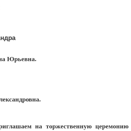
й
андра
яна Юрьевна.
лександровна.
риглашаем на торжественную церемонию