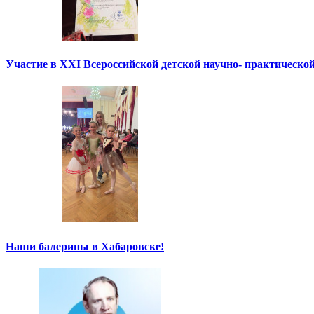
Участие в XXI Всероссийской детской научно- практическо
Наши балерины в Хабаровске!