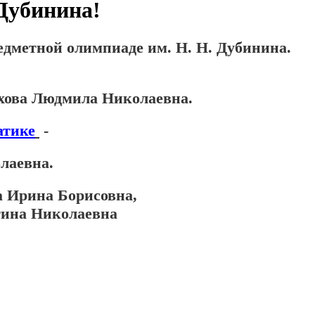
Дубинина!
едметной олимпиаде им. Н. Н. Дубинина.
хова Людмила Николаевна.
атике
-
лаевна.
а Ирина Борисовна,
тина Николаевна