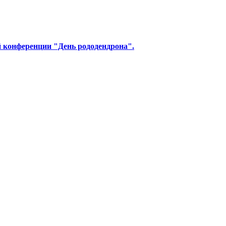
й конференции "День рододендрона".